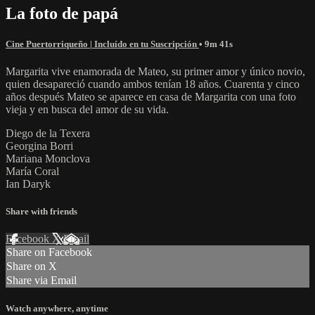
La foto de papá
Cine Puertorriqueño | Incluído en tu Suscripción
• 9m 41s
Margarita vive enamorada de Mateo, su primer amor y único novio,
quien desapareció cuando ambos tenían 18 años. Cuarenta y cinco
años después Mateo se aparece en casa de Margarita con una foto
vieja y en busca del amor de su vida.
Diego de la Texera
Georgina Borri
Mariana Monclova
María Coral
Ian Daryk
Share with friends
Facebook
X
Email
Share on Facebook
Share on X
Share via Email
Watch anywhere, anytime