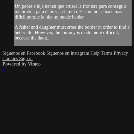
Un padre e hija tienen que cruzar la frontera para conseguir
mejor vida para ellos y su familia. El camino se hace mas
difícil porque la hija no puede hablar.
A father and daughter must cross the border in order to find a
better life. However, the journey is made more difficult,
because the daug...
Síguenos en Facebook
Síguenos en Instagram
Help
Terms
Privacy
Cookies
Sign in
Powered by Vimeo
×