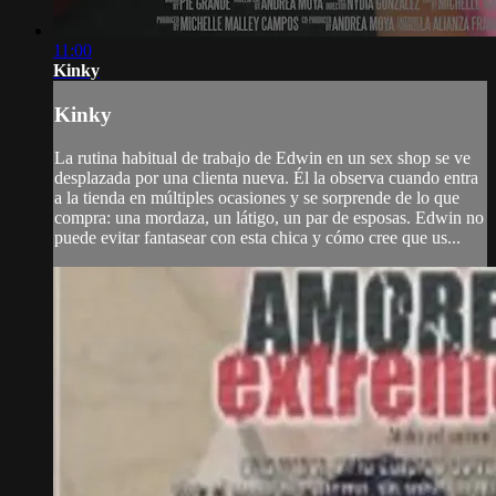
11:00
Kinky
Kinky
La rutina habitual de trabajo de Edwin en un sex shop se ve
desplazada por una clienta nueva. Él la observa cuando entra
a la tienda en múltiples ocasiones y se sorprende de lo que
compra: una mordaza, un látigo, un par de esposas. Edwin no
puede evitar fantasear con esta chica y cómo cree que us...