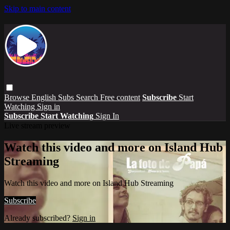
Skip to main content
Browse
English Subs
Search
Free content
Subscribe
Start
Watching
Sign in
Subscribe
Start Watching
Sign In
Live stream preview
Watch this video and more on Island Hub
Streaming
Watch this video and more on Island Hub Streaming
Subscribe
Already subscribed?
Sign in