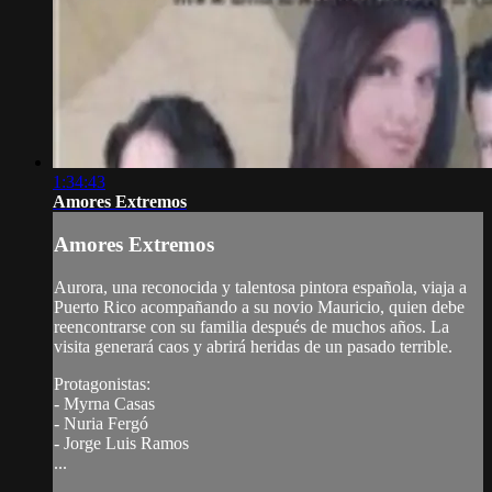
1:34:43
Amores Extremos
Amores Extremos
Aurora, una reconocida y talentosa pintora española, viaja a
Puerto Rico acompañando a su novio Mauricio, quien debe
reencontrarse con su familia después de muchos años. La
visita generará caos y abrirá heridas de un pasado terrible.
Protagonistas:
- Myrna Casas
- Nuria Fergó
- Jorge Luis Ramos
...