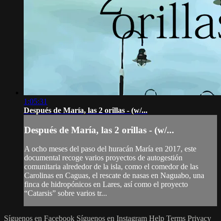
1:05:31
Después de María, las 2 orillas - (w/...
Después de María, las 2 orillas - (w/...
A ocho meses del paso del huracán María en 2017, este
documental recoge varios proyectos de autogestión
comunitaria alrededor de la isla, como el comedor de las
Carolinas en Caguas, el rescate de nasas en Naguabo, una
finca de hidropónicos en Lares, así como el proyecto
“Catarsis” sobre varios tr...
Síguenos en Facebook
Síguenos en Instagram
Help
Terms
Privacy