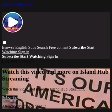
Skip to main content
Browse
English Subs
Search
Free content
Subscribe
Start
Watching
Sign in
Subscribe
Start Watching
Sign In
Live stream preview
Watch this video and more on Island Hub
Streaming
Watch this video and more on Island Hub Streaming
Subscribe
Already subscribed?
Sign in