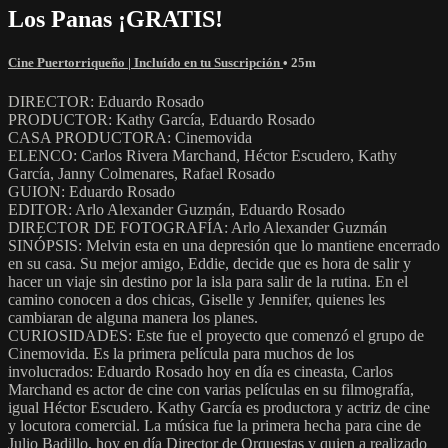
Los Panas ¡GRATIS!
Cine Puertorriqueño | Incluído en tu Suscripción
• 25m
DIRECTOR: Eduardo Rosado
PRODUCTOR: Kathy García, Eduardo Rosado
CASA PRODUCTORA: Cinemovida
ELENCO: Carlos Rivera Marchand, Héctor Escudero, Kathy
García, Janny Colmenares, Rafael Rosado
GUION: Eduardo Rosado
EDITOR: Arlo Alexander Guzmán, Eduardo Rosado
DIRECTOR DE FOTOGRAFÍA: Arlo Alexander Guzmán
SINÓPSIS: Melvin esta en una depresión que lo mantiene encerrado
en su casa. Su mejor amigo, Eddie, decide que es hora de salir y
hacer un viaje sin destino por la isla para salir de la rutina. En el
camino conocen a dos chicas, Giselle y Jennifer, quienes les
cambiaran de alguna manera los planes.
CURIOSIDADES: Este fue el proyecto que comenzó el grupo de
Cinemovida. Es la primera película para muchos de los
involucrados: Eduardo Rosado hoy en día es cineasta, Carlos
Marchand es actor de cine con varias películas en su filmografía,
igual Héctor Escudero. Kathy García es productora y actriz de cine
y locutora comercial. La música fue la primera hecha para cine de
Julio Badillo, hoy en día Director de Orquestas y quien a realizado