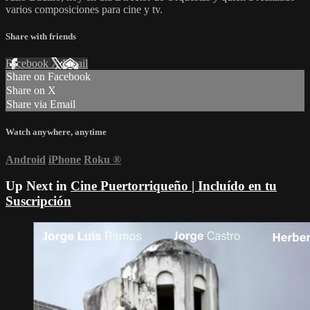
varios composiciones para cine y tv.
Share with friends
Facebook
X
Email
Share on Facebook
Share on X
Share via Email
Watch anywhere, anytime
Android
iPhone
Roku
®
Up Next in
Cine Puertorriqueño | Incluído en tu
Suscripción