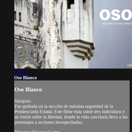
1:26:12
Oso Blanco
Oso Blanco
Sinopsis:
Fue grabada en la sección de máxima seguridad de la
Penitenciaría Estatal. Este filme trata sobre tres individuos y
su visión sobre la libertad, donde la vida carcelaria lleva a los
personajes a acciones insospechadas.