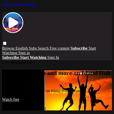
Skip to main content
Browse
English Subs
Search
Free content
Subscribe
Start
Watching
Sign in
Subscribe
Start Watching
Sign In
Live stream preview
Watch this video and more on Island Hub
Streaming
Watch this video and more on Island Hub Streaming
Watch free
Already registered?
Sign in