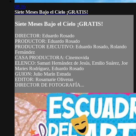
08:16
Siete Meses Bajo el Cielo ¡GRATIS!
Siete Meses Bajo el Cielo ¡GRATIS!
DIRECTOR: Eduardo Rosado
PRODUCTOR: Eduardo Rosado
PRODUCTOR EJECUTIVO: Eduardo Rosado, Rolando
Fernández
CASA PRODUCTORA: Cinemovida
ELENCO: Samari Hernández de Jesús, Emilio Suárez, Joe
Maries Rodríguez, Eduardo Rosado
GUION: Julio Marín Estrada
EDITOR: Rosamarie Oliveras
DIRECTOR DE FOTOGRAFÍA...