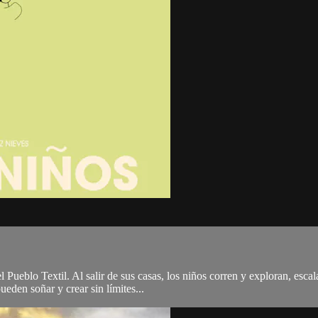
el Pueblo Textil. Al salir de sus casas, los niños corren y exploran, e
eden soñar y crear sin límites...