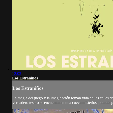
12:03
Los Estraniños
Los Estraniños
La magia del juego y la imaginación toman vida en las calles d
verdadero tesoro se encuentra en una cueva misteriosa, donde pu