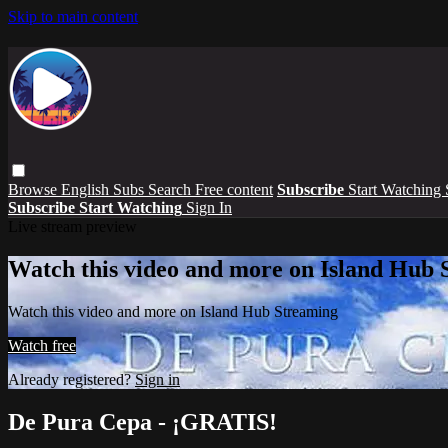
Skip to main content
Browse
English Subs
Search
Free content
Subscribe
Start Watching
Subscribe
Start Watching
Sign In
Live stream preview
Watch this video and more on Island Hub 
Watch this video and more on Island Hub Streaming
Watch free
Already registered?
Sign in
De Pura Cepa - ¡GRATIS!