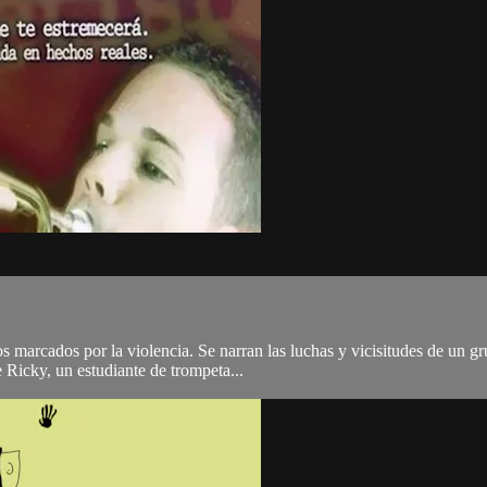
tos marcados por la violencia. Se narran las luchas y vicisitudes de un
 Ricky, un estudiante de trompeta...