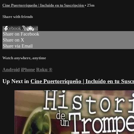
Cine Puertorriqueño | Incluído en tu Suscripción
• 25m
Share with friends
Facebook
X
Email
Share on Facebook
Share on X
Share via Email
Watch anywhere, anytime
Android
iPhone
Roku
®
Up Next in
Cine Puertorriqueño | Incluído en tu Susc